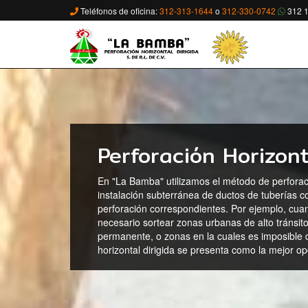
Teléfonos de oficina:
312-313-1644
o
312-330-0742
312 1
Perforación Horizont
En "La Bamba" utilizamos el método de perforaci
instalación subterránea de ductos de tuberías co
perforación correspondientes. Por ejemplo, cuan
necesario sortear zonas urbanas de alto tránsito
permanente, o zonas en la cuales es imposible d
horizontal dirigida se presenta como la mejor op