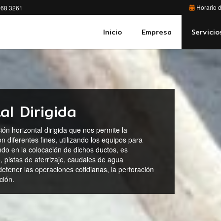
Horario d
68 3261
Inicio
Empresa
Servicio
al Dirigida
ón horizontal dirigida que nos permite la
n diferentes fines, utilizando los equipos para
do en la colocación de dichos ductos, es
, pistas de aterrizaje, caudales de agua
etener las operaciones cotidianas, la perforación
ción.