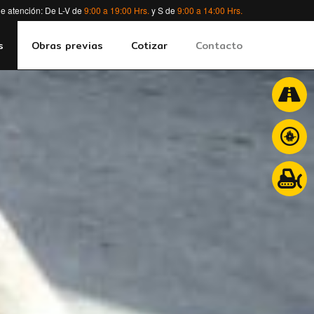
e atención: De L-V de
9:00 a 19:00 Hrs.
y S de
9:00 a 14:00 Hrs.
s
Obras previas
Cotizar
Contacto